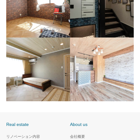
神戸市中央区 1LDK共同
神戸市中央区 テナント
住宅（S造）
ビル（木造）
Real estate
About us
神戸市中央区 シェアハ
神戸市西区 2LDK共同住
リノベーション内容
会社概要